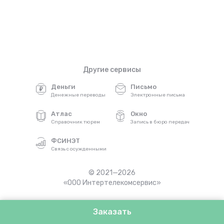
Другие сервисы
Деньги
Письмо
Денежные переводы
Электронные письма
Атлас
Окно
Справочник тюрем
Запись в бюро передач
ФСИНЭТ
Связь с осужденными
© 2021—2026
«ООО Интертелекомсервис»
Заказать